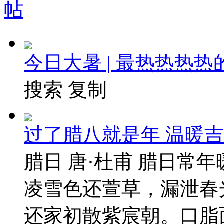
今日大暑 | 最热热热
搜索 复制
过了腊八就是年 温暖
腊日 唐·杜甫 腊日常
凌雪色还萱草，漏泄春
还家初散紫宸朝。口脂