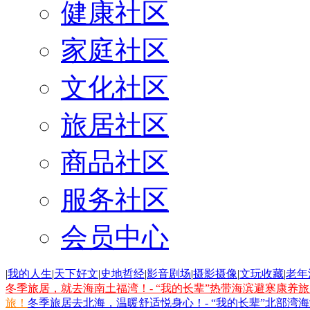
健康社区
家庭社区
文化社区
旅居社区
商品社区
服务社区
会员中心
|
我的人生
|
天下好文
|
史地哲经
|
影音剧场
|
摄影摄像
|
文玩收藏
|
老年
冬季旅居，就去海南土福湾！- “我的长辈”热带海滨避寒康养
旅！
冬季旅居去北海，温暖舒适悦身心！- “我的长辈”北部湾