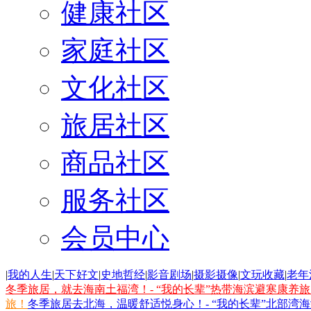
健康社区
家庭社区
文化社区
旅居社区
商品社区
服务社区
会员中心
|
我的人生
|
天下好文
|
史地哲经
|
影音剧场
|
摄影摄像
|
文玩收藏
|
老年
冬季旅居，就去海南土福湾！- “我的长辈”热带海滨避寒康养
旅！
冬季旅居去北海，温暖舒适悦身心！- “我的长辈”北部湾