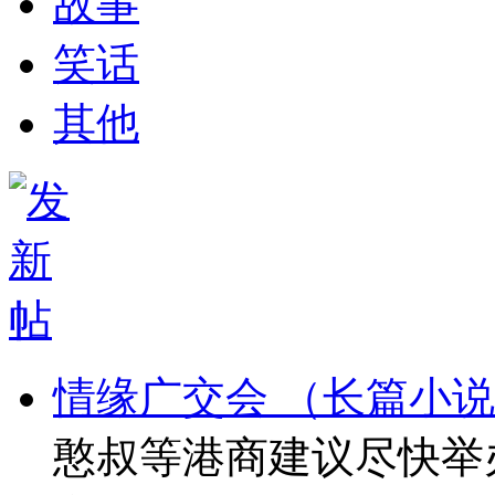
故事
笑话
其他
情缘广交会 （长篇小说
憨叔等港商建议尽快举