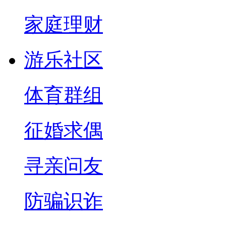
家庭理财
游乐社区
体育群组
征婚求偶
寻亲问友
防骗识诈