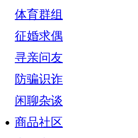
体育群组
征婚求偶
寻亲问友
防骗识诈
闲聊杂谈
商品社区