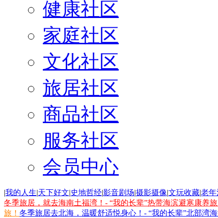
健康社区
家庭社区
文化社区
旅居社区
商品社区
服务社区
会员中心
|
我的人生
|
天下好文
|
史地哲经
|
影音剧场
|
摄影摄像
|
文玩收藏
|
老年
冬季旅居，就去海南土福湾！- “我的长辈”热带海滨避寒康养
旅！
冬季旅居去北海，温暖舒适悦身心！- “我的长辈”北部湾