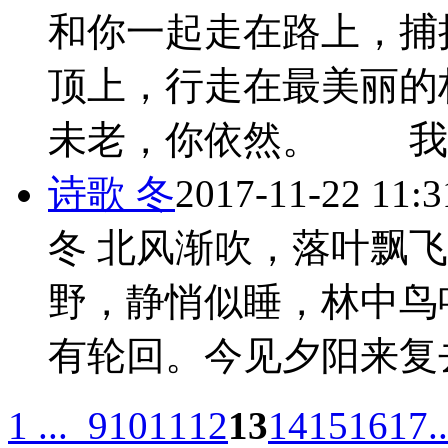
和你一起走在路上，捕
顶上，行走在最美丽的
未老，你依然。 我 .
诗歌 冬
2017-11-22 11:3
冬 北风渐吹，落叶飘
野，静悄似睡，林中鸟
有轮回。今见夕阳来复去
1 ...
9
10
11
12
13
14
15
16
17
.