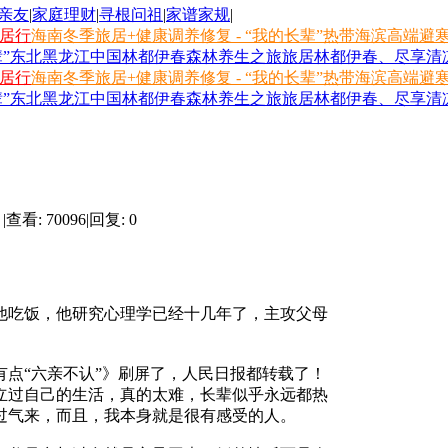
亲友
|
家庭理财
|
寻根问祖
|
家谱家规
|
旅居行
海南冬季旅居+健康调养修复 - “我的长辈”热带海滨高端避
长辈”东北黑龙江中国林都伊春森林养生之旅
旅居林都伊春、尽享清凉
旅居行
海南冬季旅居+健康调养修复 - “我的长辈”热带海滨高端避
长辈”东北黑龙江中国林都伊春森林养生之旅
旅居林都伊春、尽享清凉
|
查看: 70096
|
回复: 0
吃饭，他研究心理学已经十几年了，主攻父母
点“六亲不认”》刷屏了，人民日报都转载了！
立过自己的生活，真的太难，长辈似乎永远都热
过气来，而且，我本身就是很有感受的人。