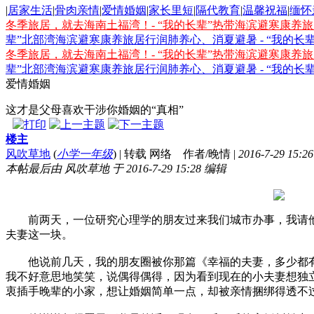
|
居家生活
|
骨肉亲情
|
爱情婚姻
|
家长里短
|
隔代教育
|
温馨祝福
|
缅怀
冬季旅居，就去海南土福湾！- “我的长辈”热带海滨避寒康养
辈”北部湾海滨避寒康养旅居行
润肺养心、消夏避暑 - “我的
冬季旅居，就去海南土福湾！- “我的长辈”热带海滨避寒康养
辈”北部湾海滨避寒康养旅居行
润肺养心、消夏避暑 - “我的
爱情婚姻
这才是父母喜欢干涉你婚姻的“真相”
楼主
风吹草地
(
小学一年级
)
|
转载 网络 作者/晚情
|
2016-7-29 15:26
本帖最后由 风吹草地 于 2016-7-29 15:28 编辑
前两天，一位研究心理学的朋友过来我们城市办事，我请他
夫妻这一块。
他说前几天，我的朋友圈被你那篇《幸福的夫妻，多少都有
我不好意思地笑笑，说偶得偶得，因为看到现在的小夫妻想独
衷插手晚辈的小家，想让婚姻简单一点，却被亲情捆绑得透不