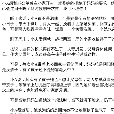
小A想和老公单独在小家开火，就委婉的拒绝了妈妈的要求，
己会过日子吗？到时候别来求救，我可不理你！”
听了这话，小A很不是滋味，可是她是个有想法的姑娘，并
小日子，每天下班后，两人一起手挽着手去菜场买菜，回来后
色，可是两人吃得津津有味，饭后，一个负责洗碗，一个洗水
到了周末，小夫妻俩就一起把两室一厅的小家收拾得干干净
按说，这样的模式再好不过了，夫妻恩爱，父母身体健康，
母。作为父母的，应该很高兴孩子能把生活过成这样。
可是，每次小A带着老公回家去看父母时，妈妈总是阴阳怪
是没孩子，有了孩子还不是得靠老人带？
小A说，其实有了孩子她也不想让父母带，两人早就商量好
带孩子，等孩子上幼儿园了再继续上班，因为她和老公都觉得
念上的冲突，也能避免不少家庭矛盾。
可是当她妈妈知道她这个想法时，当下就沉下脸来，扔下
小A很迷茫，她以为妈妈是因为她不让她带孩子生气了，可