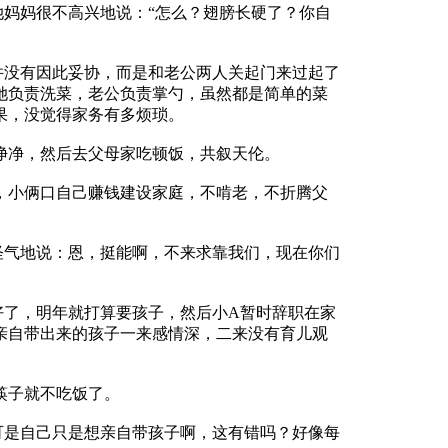
她妈妈很不高兴地说：“怎么？翅膀长硬了？你自
没有因此妥协，而是和老公两人关起门来过起了
她负责洗菜，老公负责掌勺，虽然都是简单的菜
果，没觉得家务有多烦琐。
净，然后去父母家吃顿饭，共叙天伦。
小俩口自己赚钱建设家庭，不啃老，不折腾父
气地说：恩，挺能啊，不来求靠我们，现在你们
了，明年就打算要孩子，然后小A暂时辞职在家
亲自带出来的孩子一来感情深，二来没有育儿观
筷子就不吃饭了。
是自己只是想亲自带孩子啊，这有错吗？好像每