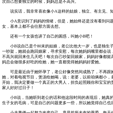
次自己想要独立的时候，妈妈总是不高兴。
说实话，我非常喜欢像小A这样的姑娘，独立、有主见、知
小A意识到了妈妈的情绪，但是，她始终还是没有看到问题
女，基本上都不会往那方面去想。
还有一个女孩也讲了自己的困惑，叫她小B吧！
小B说自己是个80末的姑娘，老公比他大一岁，也是独生子
一吵架，她就会跑回娘家，寻求安慰，每次她妈妈嘴里都会说
不高兴就回来住几天吧！每次自己吵架回娘家，妈妈好像都挺
妈总会做很多好吃的给她，她一直都觉得她妈妈好爱她。
可是最近由于她怀孕了，老公好像突然间成熟了，不再跟她
她，对着电视节目，煲汤给她喝，说：老婆，以前咱俩都小，
开始，我决定要做一个真正的大男人，担负起照顾你和宝宝的
家人好好过日子！
小B说，当她听到老公的话和他这段时间的表现后，她真的
生子女的毛病，可是自己的问题更多一些，所以她觉得自己也
小夫妻俩一起努力改变自己，竟是前所未有的恩爱，每天傍