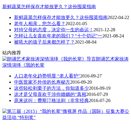
新鲜蔬菜怎样保存才能放更久？这份囤菜指南
新鲜蔬菜怎样保存才能放更久？这份囤菜指南
2022-04-22
老年人相亲，您怎么看？
2022-01-05
对待父母的态度，决定你一生的命运！
2021-12-28
怎样让儿女喜欢年老的我们？“十个切记”一
2021-08-24
被吼大的孩子后来都怎样了？
2021-08-04
站内推荐
朗诵艺术家徐涛
深情演绎《我的长辈
人口老年化趋势明显 “老人看护”
2016-09-27
中医世家不外传的长寿秘方
2016-09-20
这些轻松剥栗子的方法，你知道多少
2016-09-19
这才是父母喜欢干涉你婚姻的“真相
2016-07-29
原来这叫：费斯汀格法则（非常经典
2016-07-26