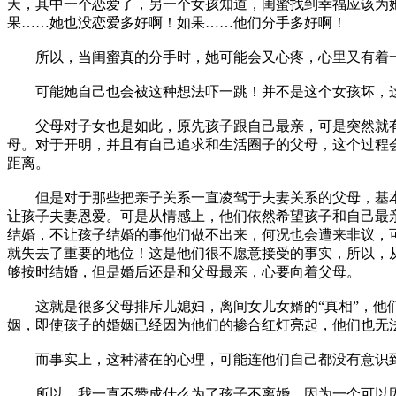
天，其中一个恋爱了，另一个女孩知道，闺蜜找到幸福应该为
果……她也没恋爱多好啊！如果……他们分手多好啊！
所以，当闺蜜真的分手时，她可能会又心疼，心里又有着一
可能她自己也会被这种想法吓一跳！并不是这个女孩坏，这
父母对子女也是如此，原先孩子跟自己最亲，可是突然就有
母。对于开明，并且有自己追求和生活圈子的父母，这个过程
距离。
但是对于那些把亲子关系一直凌驾于夫妻关系的父母，基本
让孩子夫妻恩爱。可是从情感上，他们依然希望孩子和自己最
结婚，不让孩子结婚的事他们做不出来，何况也会遭来非议，
就失去了重要的地位！这是他们很不愿意接受的事实，所以，
够按时结婚，但是婚后还是和父母最亲，心要向着父母。
这就是很多父母排斥儿媳妇，离间女儿女婿的“真相”，他
姻，即使孩子的婚姻已经因为他们的掺合红灯亮起，他们也无
而事实上，这种潜在的心理，可能连他们自己都没有意识到
所以，我一直不赞成什么为了孩子不离婚，因为一个可以因