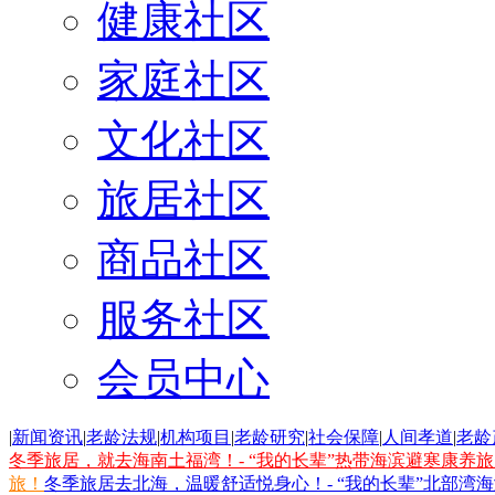
健康社区
家庭社区
文化社区
旅居社区
商品社区
服务社区
会员中心
|
新闻资讯
|
老龄法规
|
机构项目
|
老龄研究
|
社会保障
|
人间孝道
|
老龄
冬季旅居，就去海南土福湾！- “我的长辈”热带海滨避寒康养
旅！
冬季旅居去北海，温暖舒适悦身心！- “我的长辈”北部湾