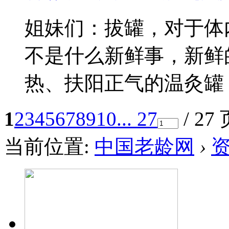
姐妹们：拔罐，对于体
不是什么新鲜事，新鲜
热、扶阳正气的温灸罐 ..
1
2
3
4
5
6
7
8
9
10
... 27
/ 27
当前位置:
中国老龄网
›