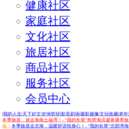
健康社区
家庭社区
文化社区
旅居社区
商品社区
服务社区
会员中心
|
我的人生
|
天下好文
|
史地哲经
|
影音剧场
|
摄影摄像
|
文玩收藏
|
老年
冬季旅居，就去海南土福湾！- “我的长辈”热带海滨避寒康养
旅！
冬季旅居去北海，温暖舒适悦身心！- “我的长辈”北部湾