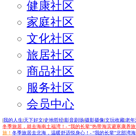
健康社区
家庭社区
文化社区
旅居社区
商品社区
服务社区
会员中心
|
我的人生
|
天下好文
|
史地哲经
|
影音剧场
|
摄影摄像
|
文玩收藏
|
老年
冬季旅居，就去海南土福湾！- “我的长辈”热带海滨避寒康养
旅！
冬季旅居去北海，温暖舒适悦身心！- “我的长辈”北部湾