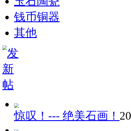
玉石陶瓷
钱币铜器
其他
惊叹！--- 绝美石画！
20