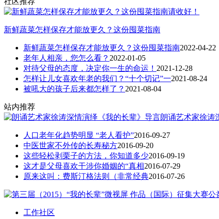
社区推荐
新鲜蔬菜怎样保存才能放更久？这份囤菜指南
新鲜蔬菜怎样保存才能放更久？这份囤菜指南
2022-04-22
老年人相亲，您怎么看？
2022-01-05
对待父母的态度，决定你一生的命运！
2021-12-28
怎样让儿女喜欢年老的我们？“十个切记”一
2021-08-24
被吼大的孩子后来都怎样了？
2021-08-04
站内推荐
朗诵艺术家徐涛
人口老年化趋势明显 “老人看护”
2016-09-27
中医世家不外传的长寿秘方
2016-09-20
这些轻松剥栗子的方法，你知道多少
2016-09-19
这才是父母喜欢干涉你婚姻的“真相
2016-07-29
原来这叫：费斯汀格法则（非常经典
2016-07-26
工作社区