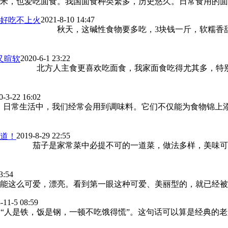
米，也爱吃面食。我国面食种类繁多，历史悠久。日常食用的面条
2021-8-10 14:47
好吃不上火
秋天，这碱性食物要多吃，3块钱一斤，软糯香
2020-6-1 23:22
又暄软
北方人主食更喜欢吃面食，我家面食吃得尤其多，特别
0-3-22 16:02
常生活中，我们经常会用到调味料。它们不仅能为食物锦上添
2019-8-29 22:55
道！
茄子是家常菜中必提不可的一道菜，做法多样，美味可口
3:54
么可爱，漂亮。看到第一眼这种可爱、美丽型的，就已经被它俘
-11-5 08:59
人是铁，饭是钢，一顿不吃饿得慌”。这句话可以算是经典的老