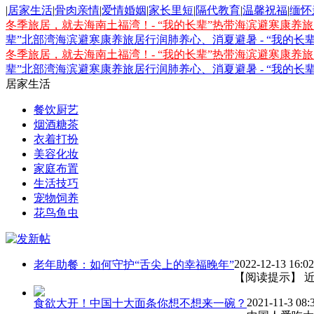
|
居家生活
|
骨肉亲情
|
爱情婚姻
|
家长里短
|
隔代教育
|
温馨祝福
|
缅怀
冬季旅居，就去海南土福湾！- “我的长辈”热带海滨避寒康养
辈”北部湾海滨避寒康养旅居行
润肺养心、消夏避暑 - “我的
冬季旅居，就去海南土福湾！- “我的长辈”热带海滨避寒康养
辈”北部湾海滨避寒康养旅居行
润肺养心、消夏避暑 - “我的
居家生活
餐饮厨艺
烟酒糖茶
衣着打扮
美容化妆
家庭布置
生活技巧
宠物饲养
花鸟鱼虫
2022-12-13 16:02
老年助餐：如何守护“舌尖上的幸福晚年”
【阅读提示】 
2021-11-3 08:
食欲大开！中国十大面条你想不想来一碗？