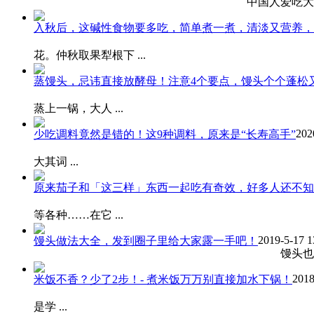
中国人爱吃大
入秋后，这碱性食物要多吃，简单煮一煮，清淡又营养，
花。仲秋取果犁根下 ...
蒸馒头，忌讳直接放酵母！注意4个要点，馒头个个蓬松
蒸上一锅，大人 ...
202
少吃调料竟然是错的！这9种调料，原来是“长寿高手”
日
大其词 ...
原来茄子和「这三样」东西一起吃有奇效，好多人还不知
等各种……在它 ...
2019-5-17 1
馒头做法大全，发到圈子里给大家露一手吧！
馒头也能这
2018
米饭不香？少了2步！- 煮米饭万万别直接加水下锅！
“
是学 ...