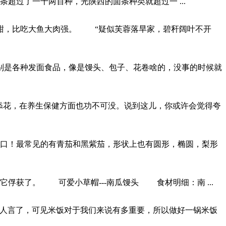
超过了一千两百种，光陕西的面条种类就超过一 ...
甜，比吃大鱼大肉强。 “疑似芙蓉落旱家，碧秆阔叶不开
是各种发面食品，像是馒头、包子、花卷啥的，没事的时候就
花，在养生保健方面也功不可没。说到这儿，你或许会觉得夸
！最常见的有青茄和黑紫茄，形状上也有圆形，椭圆，梨形
获了。 可爱小草帽---南瓜馒头 食材明细：南 ...
人言了，可见米饭对于我们来说有多重要，所以做好一锅米饭