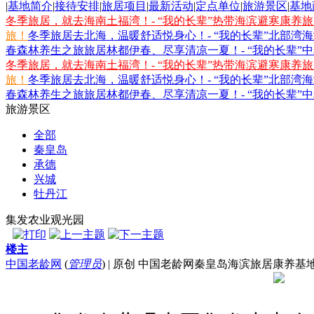
|
基地简介
|
接待安排
|
旅居项目
|
最新活动
|
定点单位
|
旅游景区
|
基地
冬季旅居，就去海南土福湾！- “我的长辈”热带海滨避寒康养
旅！
冬季旅居去北海，温暖舒适悦身心！- “我的长辈”北部湾
春森林养生之旅
旅居林都伊春、尽享清凉一夏！- “我的长辈”
冬季旅居，就去海南土福湾！- “我的长辈”热带海滨避寒康养
旅！
冬季旅居去北海，温暖舒适悦身心！- “我的长辈”北部湾
春森林养生之旅
旅居林都伊春、尽享清凉一夏！- “我的长辈”
旅游景区
全部
秦皇岛
承德
兴城
牡丹江
集发农业观光园
楼主
中国老龄网
(
管理员
)
|
原创 中国老龄网秦皇岛海滨旅居康养基