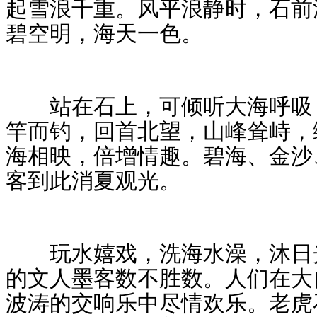
起雪浪千重。风平浪静时，石前
碧空明，海天一色。
站在石上，可倾听大海呼吸，
竿而钓，回首北望，山峰耸峙，
海相映，倍增情趣。碧海、金沙
客到此消夏观光。
玩水嬉戏，洗海水澡，沐日光
的文人墨客数不胜数。人们在大
波涛的交响乐中尽情欢乐。老虎