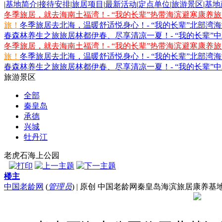
|
基地简介
|
接待安排
|
旅居项目
|
最新活动
|
定点单位
|
旅游景区
|
基地
冬季旅居，就去海南土福湾！- “我的长辈”热带海滨避寒康养
旅！
冬季旅居去北海，温暖舒适悦身心！- “我的长辈”北部湾
春森林养生之旅
旅居林都伊春、尽享清凉一夏！- “我的长辈”
冬季旅居，就去海南土福湾！- “我的长辈”热带海滨避寒康养
旅！
冬季旅居去北海，温暖舒适悦身心！- “我的长辈”北部湾
春森林养生之旅
旅居林都伊春、尽享清凉一夏！- “我的长辈”
旅游景区
全部
秦皇岛
承德
兴城
牡丹江
老虎石海上公园
楼主
中国老龄网
(
管理员
)
|
原创 中国老龄网秦皇岛海滨旅居康养基