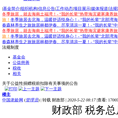
|
基金简介
|
组织机构
|
信息公告
|
工作动态
|
项目展示
|
媒体报道
|
法规
冬季旅居，就去海南土福湾！- “我的长辈”热带海滨避寒康养
旅！
冬季旅居去北海，温暖舒适悦身心！- “我的长辈”北部湾
春森林养生之旅
旅居林都伊春、尽享清凉一夏！- “我的长辈”
冬季旅居，就去海南土福湾！- “我的长辈”热带海滨避寒康养
旅！
冬季旅居去北海，温暖舒适悦身心！- “我的长辈”北部湾
春森林养生之旅
旅居林都伊春、尽享清凉一夏！- “我的长辈”
法规制度
基金会
公益慈善
税收
相关
关于公益性捐赠税前扣除有关事项的公告
楼主
中国老龄网
(
管理员
)
|
转载 财政部
|
2020-5-22 08:17
|
查看: 1706
财政部 税务总局 