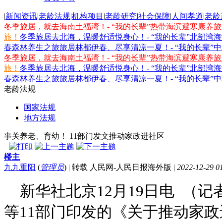
|
新闻资讯
|
老龄法规
|
机构项目
|
老龄研究
|
社会保障
|
人间孝道
|
老龄
冬季旅居，就去海南土福湾！- “我的长辈”热带海滨避寒康养
旅！
冬季旅居去北海，温暖舒适悦身心！- “我的长辈”北部湾
春森林养生之旅
旅居林都伊春、尽享清凉一夏！- “我的长辈”
冬季旅居，就去海南土福湾！- “我的长辈”热带海滨避寒康养
旅！
冬季旅居去北海，温暖舒适悦身心！- “我的长辈”北部湾
春森林养生之旅
旅居林都伊春、尽享清凉一夏！- “我的长辈”
老龄法规
国家法规
地方法规
事关养老、育幼！ 11部门发文推动家政进社区
楼主
九九重阳
(
管理员
)
|
转载 人民网-人民日报海外版
|
2022-12-29 0
新华社北京12月19日电 （
等11部门印发的《关于推动家政