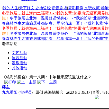
|
我的人生
|
天下好文
|
史地哲经
|
影音剧场
|
摄影摄像
|
文玩收藏
|
老年
冬季旅居，就去海南土福湾！- “我的长辈”热带海滨避寒康养
旅！
冬季旅居去北海，温暖舒适悦身心！- “我的长辈”北部湾
春森林养生之旅
旅居林都伊春、尽享清凉一夏！- “我的长辈”
冬季旅居，就去海南土福湾！- “我的长辈”热带海滨避寒康养
旅！
冬季旅居去北海，温暖舒适悦身心！- “我的长辈”北部湾
春森林养生之旅
旅居林都伊春、尽享清凉一夏！- “我的长辈”
老年活动
文艺活动
体育活动
娱乐活动
其他活动
《慈海鹊桥会》第十八期：中年相亲应该重视什么？
楼主
九九重阳
(
管理员
)
|
原创 慈海鹊桥会
|
2023-9-5 19:17
|
查看: 481