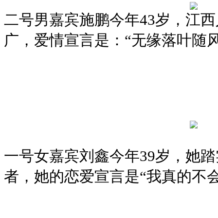
二号男嘉宾施鹏今年43岁，江
广，爱情宣言是：“无缘落叶随
一号女嘉宾刘鑫今年39岁，她
者，她的恋爱宣言是“我真的不