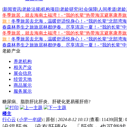
|
新闻资讯
|
老龄法规
|
机构项目
|
老龄研究
|
社会保障
|
人间孝道
|
老龄
冬季旅居，就去海南土福湾！- “我的长辈”热带海滨避寒康养
旅！
冬季旅居去北海，温暖舒适悦身心！- “我的长辈”北部湾
春森林养生之旅
旅居林都伊春、尽享清凉一夏！- “我的长辈”
冬季旅居，就去海南土福湾！- “我的长辈”热带海滨避寒康养
旅！
冬季旅居去北海，温暖舒适悦身心！- “我的长辈”北部湾
春森林养生之旅
旅居林都伊春、尽享清凉一夏！- “我的长辈”
老龄产业
养老机构
相关产业
展会信息
经管天地
商品展示
服务展示
糖尿病、脂肪肝比肝炎、肝硬化更易罹肝癌?
楼主
行心云
(
小学一年级
)
|
原创
|
2024-8-12 10:13
|
查看: 11439
|
回复: 