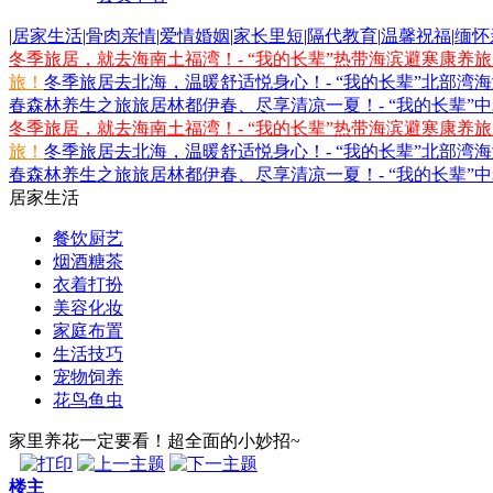
|
居家生活
|
骨肉亲情
|
爱情婚姻
|
家长里短
|
隔代教育
|
温馨祝福
|
缅怀
冬季旅居，就去海南土福湾！- “我的长辈”热带海滨避寒康养
旅！
冬季旅居去北海，温暖舒适悦身心！- “我的长辈”北部湾
春森林养生之旅
旅居林都伊春、尽享清凉一夏！- “我的长辈”
冬季旅居，就去海南土福湾！- “我的长辈”热带海滨避寒康养
旅！
冬季旅居去北海，温暖舒适悦身心！- “我的长辈”北部湾
春森林养生之旅
旅居林都伊春、尽享清凉一夏！- “我的长辈”
居家生活
餐饮厨艺
烟酒糖茶
衣着打扮
美容化妆
家庭布置
生活技巧
宠物饲养
花鸟鱼虫
家里养花一定要看！超全面的小妙招~
楼主