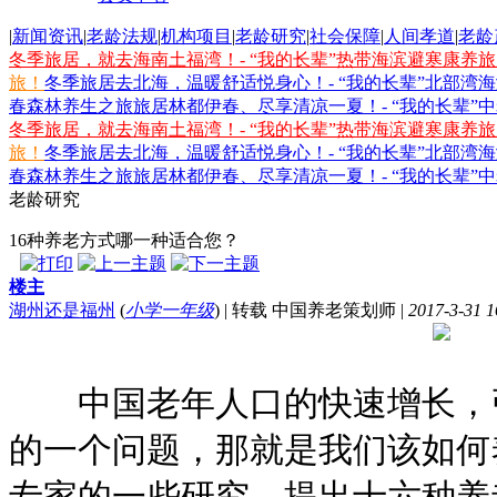
|
新闻资讯
|
老龄法规
|
机构项目
|
老龄研究
|
社会保障
|
人间孝道
|
老龄
冬季旅居，就去海南土福湾！- “我的长辈”热带海滨避寒康养
旅！
冬季旅居去北海，温暖舒适悦身心！- “我的长辈”北部湾
春森林养生之旅
旅居林都伊春、尽享清凉一夏！- “我的长辈”
冬季旅居，就去海南土福湾！- “我的长辈”热带海滨避寒康养
旅！
冬季旅居去北海，温暖舒适悦身心！- “我的长辈”北部湾
春森林养生之旅
旅居林都伊春、尽享清凉一夏！- “我的长辈”
老龄研究
16种养老方式哪一种适合您？
楼主
湖州还是福州
(
小学一年级
)
|
转载 中国养老策划师
|
2017-3-31 1
中国老年人口的快速增长，引
的一个问题，那就是我们该如何
专家的一些研究，提出十六种养