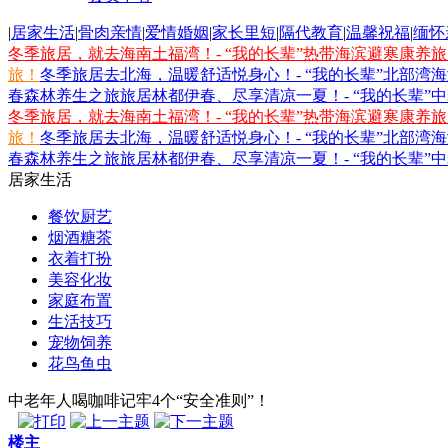
|
居家生活
|
骨肉亲情
|
爱情婚姻
|
家长里短
|
隔代教育
|
温馨祝福
|
缅怀
冬季旅居，就去海南土福湾！- “我的长辈”热带海滨避寒康养
旅！
冬季旅居去北海，温暖舒适悦身心！- “我的长辈”北部湾
春森林养生之旅
旅居林都伊春、尽享清凉一夏！- “我的长辈”
冬季旅居，就去海南土福湾！- “我的长辈”热带海滨避寒康养
旅！
冬季旅居去北海，温暖舒适悦身心！- “我的长辈”北部湾
春森林养生之旅
旅居林都伊春、尽享清凉一夏！- “我的长辈”
居家生活
餐饮厨艺
烟酒糖茶
衣着打扮
美容化妆
家庭布置
生活技巧
宠物饲养
花鸟鱼虫
中老年人喝咖啡记牢4个“安全准则”！
楼主