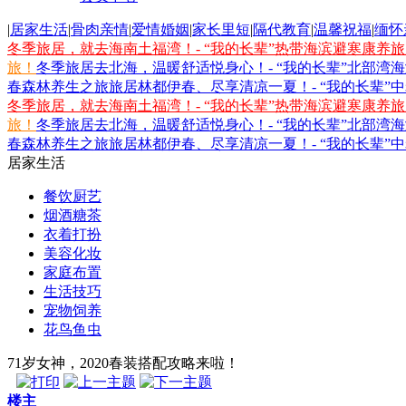
|
居家生活
|
骨肉亲情
|
爱情婚姻
|
家长里短
|
隔代教育
|
温馨祝福
|
缅怀
冬季旅居，就去海南土福湾！- “我的长辈”热带海滨避寒康养
旅！
冬季旅居去北海，温暖舒适悦身心！- “我的长辈”北部湾
春森林养生之旅
旅居林都伊春、尽享清凉一夏！- “我的长辈”
冬季旅居，就去海南土福湾！- “我的长辈”热带海滨避寒康养
旅！
冬季旅居去北海，温暖舒适悦身心！- “我的长辈”北部湾
春森林养生之旅
旅居林都伊春、尽享清凉一夏！- “我的长辈”
居家生活
餐饮厨艺
烟酒糖茶
衣着打扮
美容化妆
家庭布置
生活技巧
宠物饲养
花鸟鱼虫
71岁女神，2020春装搭配攻略来啦！
楼主