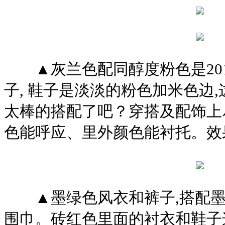
▲灰兰色配同醇度粉色是201
子, 鞋子是淡淡的粉色加米色边
太棒的搭配了吧？穿搭及配饰上
色能呼应、里外颜色能衬托。效
▲墨绿色风衣和裤子,搭配墨
围巾。砖红色里面的衬衣和鞋子