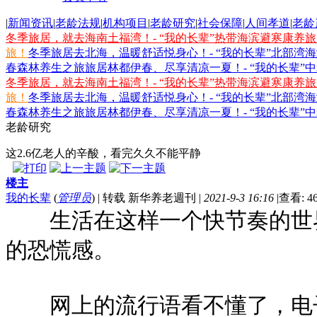
|
新闻资讯
|
老龄法规
|
机构项目
|
老龄研究
|
社会保障
|
人间孝道
|
老龄
冬季旅居，就去海南土福湾！- “我的长辈”热带海滨避寒康养
旅！
冬季旅居去北海，温暖舒适悦身心！- “我的长辈”北部湾
春森林养生之旅
旅居林都伊春、尽享清凉一夏！- “我的长辈”
冬季旅居，就去海南土福湾！- “我的长辈”热带海滨避寒康养
旅！
冬季旅居去北海，温暖舒适悦身心！- “我的长辈”北部湾
春森林养生之旅
旅居林都伊春、尽享清凉一夏！- “我的长辈”
老龄研究
这2.6亿老人的辛酸，看完久久不能平静
楼主
我的长辈
(
管理员
)
|
转载 新华养老週刊
|
2021-9-3 16:16
|
查看: 46
生活在这样一个快节奏的世界
的恐慌感。
网上的流行语看不懂了，电子