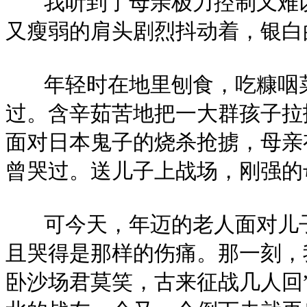
我听到了母亲极力控制又难以
又瘦弱的肩头剧烈抖动着，银白
年轻时在地里刨食，吃糠咽菜
过。含辛茹苦地把一大群孩子拉
面对日本鬼子的烧杀抢掳，母亲
曾哭过。送儿子上战场，刚强的
可今天，年迈的老人面对儿子
且哭得是那样的伤痛。那一刻，
卧沙场君莫笑，古来征战几人回