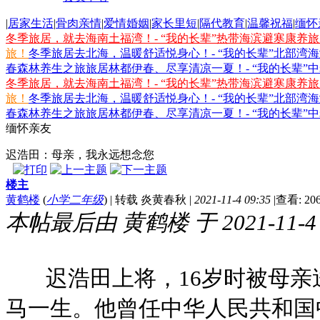
|
居家生活
|
骨肉亲情
|
爱情婚姻
|
家长里短
|
隔代教育
|
温馨祝福
|
缅怀
冬季旅居，就去海南土福湾！- “我的长辈”热带海滨避寒康养
旅！
冬季旅居去北海，温暖舒适悦身心！- “我的长辈”北部湾
春森林养生之旅
旅居林都伊春、尽享清凉一夏！- “我的长辈”
冬季旅居，就去海南土福湾！- “我的长辈”热带海滨避寒康养
旅！
冬季旅居去北海，温暖舒适悦身心！- “我的长辈”北部湾
春森林养生之旅
旅居林都伊春、尽享清凉一夏！- “我的长辈”
缅怀亲友
迟浩田：母亲，我永远想念您
楼主
黄鹤楼
(
小学二年级
)
|
转载 炎黄春秋
|
2021-11-4 09:35
|
查看: 20
本帖最后由 黄鹤楼 于 2021-11-4 
迟浩田上将，16岁时被母亲
马一生。他曾任中华人民共和国