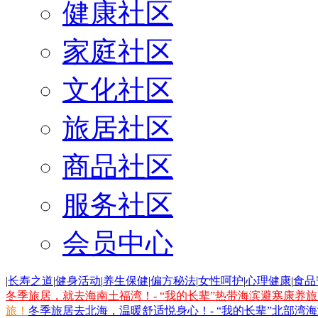
健康社区
家庭社区
文化社区
旅居社区
商品社区
服务社区
会员中心
|
长寿之道
|
健身活动
|
养生保健
|
偏方秘法
|
女性呵护
|
心理健康
|
食品
冬季旅居，就去海南土福湾！- “我的长辈”热带海滨避寒康养
旅！
冬季旅居去北海，温暖舒适悦身心！- “我的长辈”北部湾