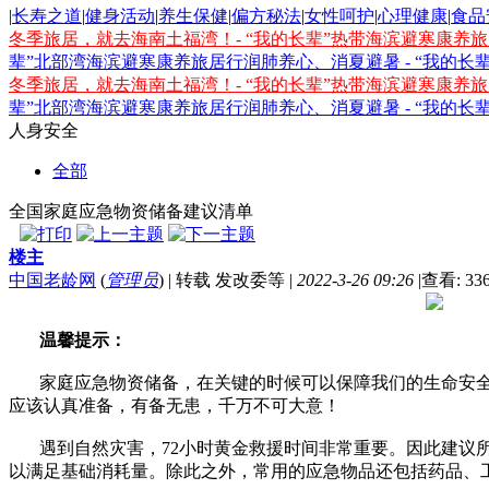
|
长寿之道
|
健身活动
|
养生保健
|
偏方秘法
|
女性呵护
|
心理健康
|
食品
冬季旅居，就去海南土福湾！- “我的长辈”热带海滨避寒康养
辈”北部湾海滨避寒康养旅居行
润肺养心、消夏避暑 - “我的
冬季旅居，就去海南土福湾！- “我的长辈”热带海滨避寒康养
辈”北部湾海滨避寒康养旅居行
润肺养心、消夏避暑 - “我的
人身安全
全部
全国家庭应急物资储备建议清单
楼主
中国老龄网
(
管理员
)
|
转载 发改委等
|
2022-3-26 09:26
|
查看: 33
温馨提示：
家庭应急物资储备，在关键的时候可以保障我们的生命安全
应该认真准备，有备无患，千万不可大意！
遇到自然灾害，72小时黄金救援时间非常重要。因此建议所
以满足基础消耗量。除此之外，常用的应急物品还包括药品、