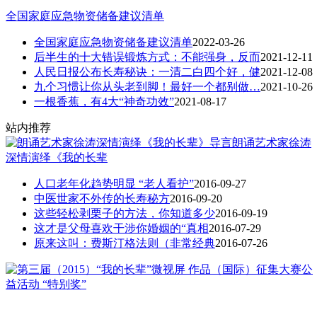
全国家庭应急物资储备建议清单
全国家庭应急物资储备建议清单
2022-03-26
后半生的十大错误锻炼方式：不能强身，反而
2021-12-11
人民日报公布长寿秘诀：一清二白四个好，健
2021-12-08
九个习惯让你从头老到脚！最好一个都别做…
2021-10-26
一根香蕉，有4大“神奇功效”
2021-08-17
站内推荐
朗诵艺术家徐涛
深情演绎《我的长辈
人口老年化趋势明显 “老人看护”
2016-09-27
中医世家不外传的长寿秘方
2016-09-20
这些轻松剥栗子的方法，你知道多少
2016-09-19
这才是父母喜欢干涉你婚姻的“真相
2016-07-29
原来这叫：费斯汀格法则（非常经典
2016-07-26