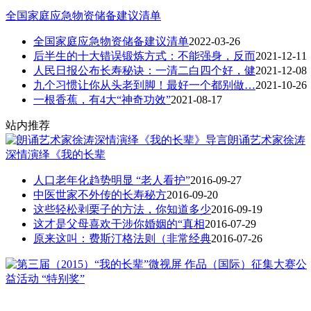
全国家庭应急物资储备建议清单
全国家庭应急物资储备建议清单
2022-03-26
后半生的十大错误锻炼方式：不能强身，反而
2021-12-11
人民日报公布长寿秘诀：一清二白四个好，健
2021-12-08
九个习惯让你从头老到脚！最好一个都别做…
2021-10-26
一根香蕉，有4大“神奇功效”
2021-08-17
站内推荐
朗诵艺术家徐涛
深情演绎《我的长辈
人口老年化趋势明显 “老人看护”
2016-09-27
中医世家不外传的长寿秘方
2016-09-20
这些轻松剥栗子的方法，你知道多少
2016-09-19
这才是父母喜欢干涉你婚姻的“真相
2016-07-29
原来这叫：费斯汀格法则（非常经典
2016-07-26