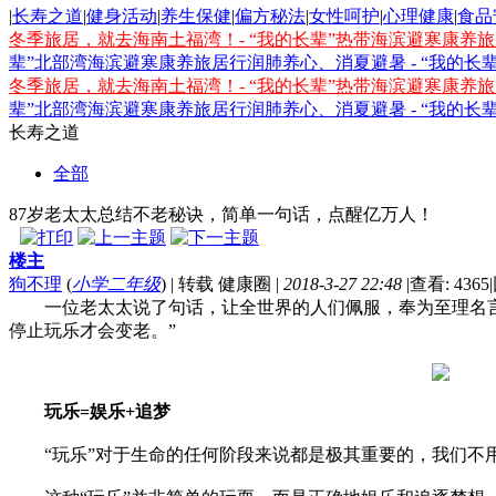
|
长寿之道
|
健身活动
|
养生保健
|
偏方秘法
|
女性呵护
|
心理健康
|
食品
冬季旅居，就去海南土福湾！- “我的长辈”热带海滨避寒康养
辈”北部湾海滨避寒康养旅居行
润肺养心、消夏避暑 - “我的
冬季旅居，就去海南土福湾！- “我的长辈”热带海滨避寒康养
辈”北部湾海滨避寒康养旅居行
润肺养心、消夏避暑 - “我的
长寿之道
全部
87岁老太太总结不老秘诀，简单一句话，点醒亿万人！
楼主
狗不理
(
小学二年级
)
|
转载 健康圈
|
2018-3-27 22:48
|
查看: 4365
|
一位老太太说了句话，让全世界的人们佩服，奉为至理名言
停止玩乐才会变老。”
玩乐=娱乐+追梦
“玩乐”对于生命的任何阶段来说都是极其重要的，我们不用