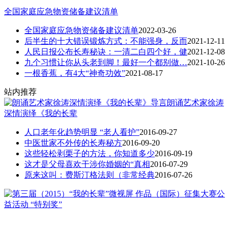
全国家庭应急物资储备建议清单
全国家庭应急物资储备建议清单
2022-03-26
后半生的十大错误锻炼方式：不能强身，反而
2021-12-11
人民日报公布长寿秘诀：一清二白四个好，健
2021-12-08
九个习惯让你从头老到脚！最好一个都别做…
2021-10-26
一根香蕉，有4大“神奇功效”
2021-08-17
站内推荐
朗诵艺术家徐涛
深情演绎《我的长辈
人口老年化趋势明显 “老人看护”
2016-09-27
中医世家不外传的长寿秘方
2016-09-20
这些轻松剥栗子的方法，你知道多少
2016-09-19
这才是父母喜欢干涉你婚姻的“真相
2016-07-29
原来这叫：费斯汀格法则（非常经典
2016-07-26