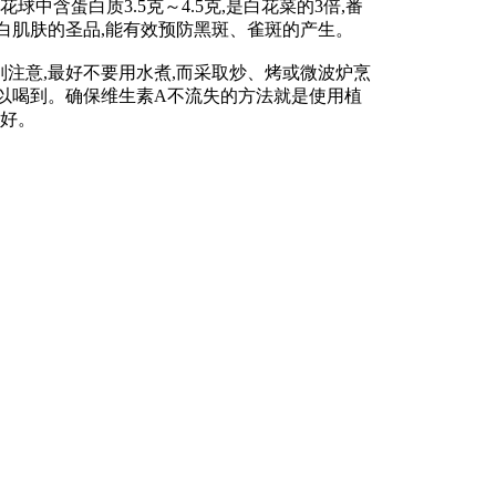
中含蛋白质3.5克～4.5克,是白花菜的3倍,番
美白肌肤的圣品,能有效预防黑斑、雀斑的产生。
注意,最好不要用水煮,而采取炒、烤或微波炉烹
可以喝到。确保维生素A不流失的方法就是使用植
才好。