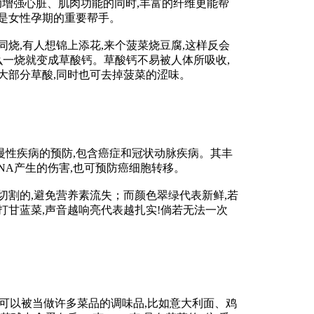
助增强心脏、肌肉功能的同时,丰富的纤维更能帮
是女性孕期的重要帮手。
,有人想锦上添花,来个菠菜烧豆腐,这样反会
么一烧就变成草酸钙。草酸钙不易被人体所吸收,
掉大部分草酸,同时也可去掉菠菜的涩味。
性疾病的预防,包含癌症和冠状动脉疾病。其丰
NA产生的伤害,也可预防癌细胞转移。
割的,避免营养素流失；而颜色翠绿代表新鲜,若
打甘蓝菜,声音越响亮代表越扎实!倘若无法一次
可以被当做许多菜品的调味品,比如意大利面、鸡