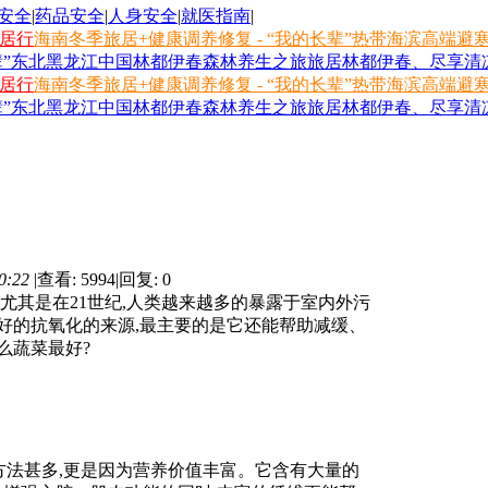
安全
|
药品安全
|
人身安全
|
就医指南
|
旅居行
海南冬季旅居+健康调养修复 - “我的长辈”热带海滨高端避
长辈”东北黑龙江中国林都伊春森林养生之旅
旅居林都伊春、尽享清凉
旅居行
海南冬季旅居+健康调养修复 - “我的长辈”热带海滨高端避
长辈”东北黑龙江中国林都伊春森林养生之旅
旅居林都伊春、尽享清凉
0:22
|
查看: 5994
|
回复: 0
其是在21世纪,人类越来越多的暴露于室内外污
好的抗氧化的来源,最主要的是它还能帮助减缓、
么蔬菜最好?
法甚多,更是因为营养价值丰富。它含有大量的