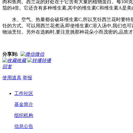
肉和鱼肉。西兰花的好处在于它含有大量的植物蛋白。每100克花球
茄的4倍。它还含有多种维生素,其中的维生素C和维生素A是
水、空气、热量都会破坏维生素C,所以烹饪西兰花时要特别
饪的方式。可以用西兰花煮汤,即使维生素C溶入汤中,我们也
物油烹饪。另外在选购时,要注意挑那种花朵小而茂密的,品质
分享到:
微信
收藏
转播
回复
使用道具
举报
工作社区
基金简介
组织机构
信息公告