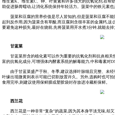
维生素K、维生素C、钾、叶黄素和许多强大的抗氧化剂,在帮
助促进肠胃蠕动,让消化系统保持年轻活力。菠菜中的铁元素也
菠菜和豆腐的营养价值是尽人皆知的,但是菠菜和豆腐不能同烧
起到反作用,因为菠菜含有草酸,而豆腐则含很丰富的金属钙,这
要避免这种损失,最好在烧前,先将菠菜用开水煮3分钟,就能去
甘蓝菜
甘蓝菜所含的植化素可以作为重要的抗氧化剂和抗炎相关慢
富的抗氧化成分,可增强体内酵素系统的解毒能力,中和毒素对D
由于甘蓝菜盛产于秋、冬季,建议选择叶脉细且完整、未经切
叶缘出现微黄则表示可能已切割放置许久。另外,选购时也可拍
食用完毕,则建议使用保鲜膜或塑胶袋封存放进冷藏柜保鲜。
西兰花
西兰花是一种非常“复杂”的蔬菜,因为其本身平淡无味,却又