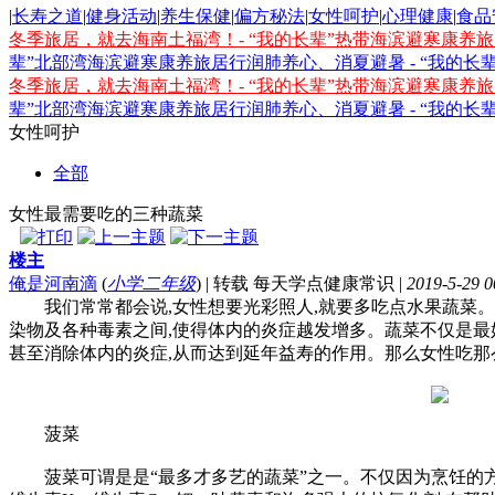
|
长寿之道
|
健身活动
|
养生保健
|
偏方秘法
|
女性呵护
|
心理健康
|
食品
冬季旅居，就去海南土福湾！- “我的长辈”热带海滨避寒康养
辈”北部湾海滨避寒康养旅居行
润肺养心、消夏避暑 - “我的
冬季旅居，就去海南土福湾！- “我的长辈”热带海滨避寒康养
辈”北部湾海滨避寒康养旅居行
润肺养心、消夏避暑 - “我的
女性呵护
全部
女性最需要吃的三种蔬菜
楼主
俺是河南滴
(
小学二年级
)
|
转载 每天学点健康常识
|
2019-5-29 0
我们常常都会说,女性想要光彩照人,就要多吃点水果蔬菜。尤
染物及各种毒素之间,使得体内的炎症越发增多。蔬菜不仅是最
甚至消除体内的炎症,从而达到延年益寿的作用。那么女性吃那
菠菜
菠菜可谓是是“最多才多艺的蔬菜”之一。不仅因为烹饪的方