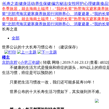
|
长寿之道
|
健身活动
|
养生保健
|
偏方秘法
|
女性呵护
|
心理健康
|
食品
冬季旅居，就去海南土福湾！- “我的长辈”热带海滨避寒康养
辈”北部湾海滨避寒康养旅居行
润肺养心、消夏避暑 - “我的
冬季旅居，就去海南土福湾！- “我的长辈”热带海滨避寒康养
辈”北部湾海滨避寒康养旅居行
润肺养心、消夏避暑 - “我的
长寿之道
全部
世界公认的十大长寿习惯公布！（建议保存）
楼主
京韵京腔
(
小学三年级
)
|
转载 网络
|
2019-7-16 23:13
|
查看: 4832
|
不健康的生活方式是慢病和癌症的源头，80%以上的癌症是
生活习惯，癌症是可以预防的！
只要把生活习惯改一改，我们还可能多延寿10年！
世界公布的十大长寿生活习惯如下，其实做到并不难。