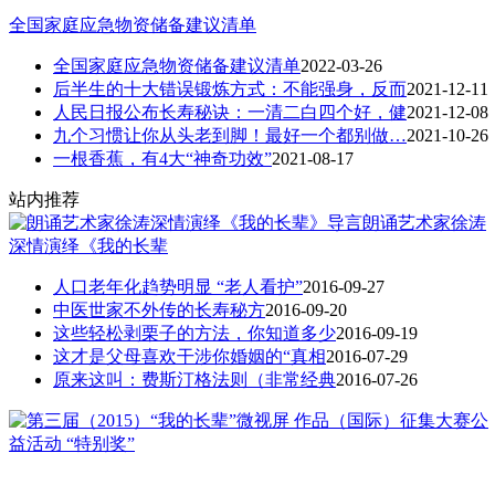
全国家庭应急物资储备建议清单
全国家庭应急物资储备建议清单
2022-03-26
后半生的十大错误锻炼方式：不能强身，反而
2021-12-11
人民日报公布长寿秘诀：一清二白四个好，健
2021-12-08
九个习惯让你从头老到脚！最好一个都别做…
2021-10-26
一根香蕉，有4大“神奇功效”
2021-08-17
站内推荐
朗诵艺术家徐涛
深情演绎《我的长辈
人口老年化趋势明显 “老人看护”
2016-09-27
中医世家不外传的长寿秘方
2016-09-20
这些轻松剥栗子的方法，你知道多少
2016-09-19
这才是父母喜欢干涉你婚姻的“真相
2016-07-29
原来这叫：费斯汀格法则（非常经典
2016-07-26