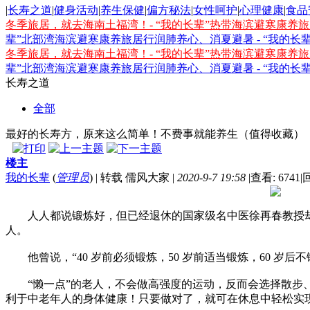
|
长寿之道
|
健身活动
|
养生保健
|
偏方秘法
|
女性呵护
|
心理健康
|
食品
冬季旅居，就去海南土福湾！- “我的长辈”热带海滨避寒康养
辈”北部湾海滨避寒康养旅居行
润肺养心、消夏避暑 - “我的
冬季旅居，就去海南土福湾！- “我的长辈”热带海滨避寒康养
辈”北部湾海滨避寒康养旅居行
润肺养心、消夏避暑 - “我的
长寿之道
全部
最好的长寿方，原来这么简单！不费事就能养生（值得收藏）
楼主
我的长辈
(
管理员
)
|
转载 儒风大家
|
2020-9-7 19:58
|
查看: 6741
|
回
人人都说锻炼好，但已经退休的国家级名中医徐再春教授却
人。
他曾说，“40 岁前必须锻炼，50 岁前适当锻炼，60 岁后
“懒一点”的老人，不会做高强度的运动，反而会选择散步
利于中老年人的身体健康！只要做对了，就可在休息中轻松实