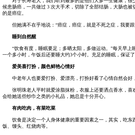
对于长寿老人，我们听到最多的是他们大多一生健康，很少
候患肠癌，一共做过 3 次大手术，切除了全部结肠，大肠也被切
的是癌症。
但她满不在乎地说：“癌症，癌症，就是不死之症，我要跟
睡到自然醒
“饮食有度，睡眠要足；多晒太阳，多做运动。”每天早上
一个多小时，午饭后还要睡大约3个小时。充足的睡眠，保证
爱美喜打扮，颜色鲜艳心情好
中老年人也要爱打扮、爱漂亮，打扮好看了心情自然会好，
张明珠老人平时就爱涂脂抹粉，衣服上还要洒点香水，喜欢
会给她送些纱巾之类的小礼品，她总是十分开心。
有肉吃肉，有菜吃菜
饮食是决定一个人身体健康的重要因素之一，其实，吃东西
饭、馒头、红烧肉等。