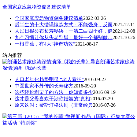
全国家庭应急物资储备建议清单
全国家庭应急物资储备建议清单
2022-03-26
后半生的十大错误锻炼方式：不能强身，反而
2021-12-11
人民日报公布长寿秘诀：一清二白四个好，健
2021-12-08
九个习惯让你从头老到脚！最好一个都别做…
2021-10-26
一根香蕉，有4大“神奇功效”
2021-08-17
站内推荐
朗诵艺术家徐涛
深情演绎《我的长辈
人口老年化趋势明显 “老人看护”
2016-09-27
中医世家不外传的长寿秘方
2016-09-20
这些轻松剥栗子的方法，你知道多少
2016-09-19
这才是父母喜欢干涉你婚姻的“真相
2016-07-29
原来这叫：费斯汀格法则（非常经典
2016-07-26