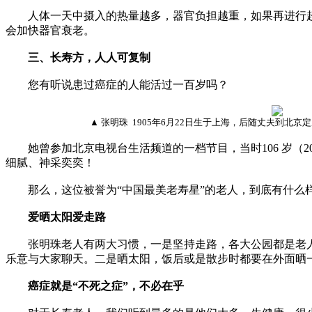
人体一天中摄入的热量越多，器官负担越重，如果再进行超
会加快器官衰老。
三、长寿方，人人可复制
您有听说患过癌症的人能活过一百岁吗？
▲ 张明珠 1905年6月22日生于上海，后随丈夫到北
她曾参加北京电视台生活频道的一档节目，当时106 岁（20
细腻、神采奕奕！
那么，这位被誉为“中国最美老寿星”的老人，到底有什么
爱晒太阳爱走路
张明珠老人有两大习惯，一是坚持走路，各大公园都是老人
乐意与大家聊天。二是晒太阳，饭后或是散步时都要在外面晒
癌症就是“不死之症”，不必在乎